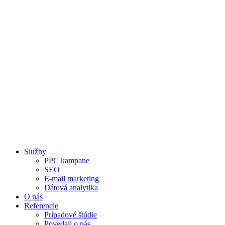
Preskočiť
na
obsah
Služby
PPC kampane
SEO
E-mail marketing
Dátová analytika
O nás
Referencie
Prípadové štúdie
Povedali o nás