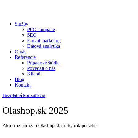
Služby
PPC kampane
SEO
E-mail marketing
Dátová analytika
O nás
Referencie
Prípadové štúdie
Povedali o nás
Klienti
Blog
Kontakt
Bezplatná konzultácia
Olashop.sk 2025
Ako sme podržali Olashop.sk druhý rok po sebe