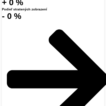
+
0
%
Podieľ stratených zobrazení
-
0
%