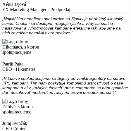
Xénia Ujová
EX Marketing Manager - Predpredaj
„Najväčším benefitom spolupráce so Signity je perfektný klientský
servis. Chalani sú dostupní, reagujú rýchlo a vždy sa snažia
nastavovať a vyhodnocovať kampane efektívne tak, aby sme na
nich zbytočne nespálili extra peniaze.“
Patrik Pajta
CEO - Hikemates
„V Ľúbivé spolupracujeme so Signity od vzniku agentúry na správe
PPC kampaní. Tím nam poskytuje kompletnú starostlivosť o naše
kampane a aj v „ťažkých časoch“ pre e-commerce sa nám spoločne
darí dosahovať medziročné rasty na úrovni desiatok percent.“
Juraj Svinčák
CEO Ľúbivé