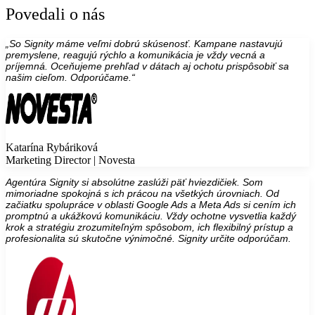
Povedali o nás
„So Signity máme veľmi dobrú skúsenosť. Kampane nastavujú
premyslene, reagujú rýchlo a komunikácia je vždy vecná a
príjemná. Oceňujeme prehľad v dátach aj ochotu prispôsobiť sa
našim cieľom. Odporúčame.“
Katarína Rybáriková
Marketing Director | Novesta
Agentúra Signity si absolútne zaslúži päť hviezdičiek. Som
mimoriadne spokojná s ich prácou na všetkých úrovniach. Od
začiatku spolupráce v oblasti Google Ads a Meta Ads si cením ich
promptnú a ukážkovú komunikáciu. Vždy ochotne vysvetlia každý
krok a stratégiu zrozumiteľným spôsobom, ich flexibilný prístup a
profesionalita sú skutočne výnimočné. Signity určite odporúčam.