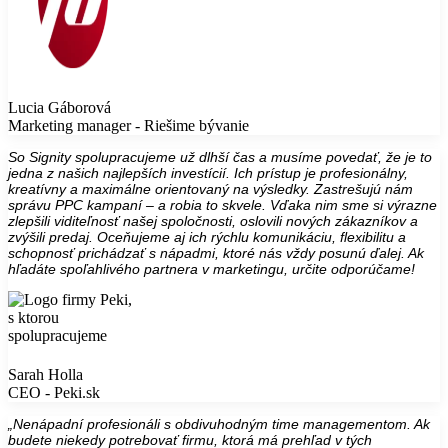
Lucia Gáborová
Marketing manager - Riešime bývanie
So Signity spolupracujeme už dlhší čas a musíme povedať, že je to
jedna z našich najlepších investícií. Ich prístup je profesionálny,
kreatívny a maximálne orientovaný na výsledky. Zastrešujú nám
správu PPC kampaní – a robia to skvele. Vďaka nim sme si výrazne
zlepšili viditeľnosť našej spoločnosti, oslovili nových zákazníkov a
zvýšili predaj. Oceňujeme aj ich rýchlu komunikáciu, flexibilitu a
schopnosť prichádzať s nápadmi, ktoré nás vždy posunú ďalej. Ak
hľadáte spoľahlivého partnera v marketingu, určite odporúčame!
Sarah Holla
CEO - Peki.sk
„Nenápadní profesionáli s obdivuhodným time managementom. Ak
budete niekedy potrebovať firmu, ktorá má prehľad v tých