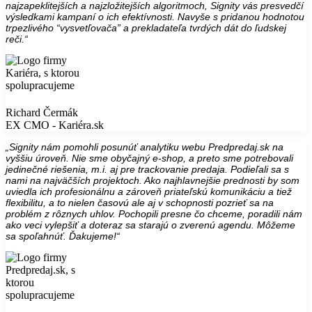
najzapeklitejších a najzložitejších algoritmoch, Signity vás presvedčí
výsledkami kampaní o ich efektívnosti. Navyše s pridanou hodnotou
trpezlivého “vysvetľovača” a prekladateľa tvrdých dát do ľudskej
reči.“
Richard Čermák
EX CMO - Kariéra.sk
„Signity nám pomohli posunúť analytiku webu Predpredaj.sk na
vyššiu úroveň. Nie sme obyčajný e-shop, a preto sme potrebovali
jedinečné riešenia, m.i. aj pre trackovanie predaja. Podieľali sa s
nami na najväčších projektoch. Ako najhlavnejšie prednosti by som
uviedla ich profesionálnu a zároveň priateľskú komunikáciu a tiež
flexibilitu, a to nielen časovú ale aj v schopnosti pozrieť sa na
problém z rôznych uhlov. Pochopili presne čo chceme, poradili nám
ako veci vylepšiť a doteraz sa starajú o zverenú agendu. Môžeme
sa spoľahnúť. Ďakujeme!“