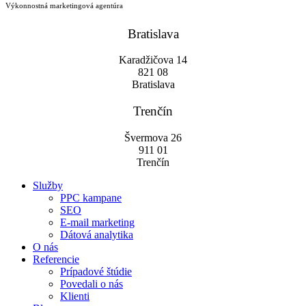
Výkonnostná marketingová agentúra
Bratislava
Karadžičova 14
821 08
Bratislava
Trenčín
Švermova 26
911 01
Trenčín
Služby
PPC kampane
SEO
E-mail marketing
Dátová analytika
O nás
Referencie
Prípadové štúdie
Povedali o nás
Klienti