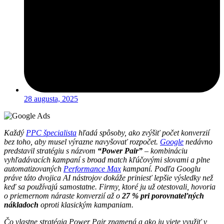
28 augusta, 2025
Každý
PPC špecialista
hľadá spôsoby, ako zvýšiť počet konverzií
bez toho, aby musel výrazne navyšovať rozpočet.
Google
nedávno
predstavil stratégiu s názvom
“Power Pair”
– kombináciu
vyhľadávacích kampaní s broad match kľúčovými slovami a plne
automatizovaných
Performance Max
kampaní.
Podľa Googlu
práve táto dvojica AI nástrojov dokáže priniesť lepšie výsledky než
keď sa používajú samostatne.
Firmy, ktoré ju už otestovali, hovoria
o priemernom náraste konverzií až o
27 % pri porovnateľných
nákladoch
oproti klasickým kampaniam.
Čo vlastne stratégia Power Pair znamená a ako ju viete využiť v