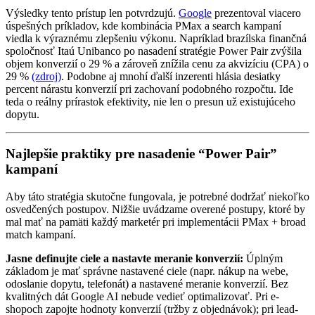
Výsledky tento prístup len potvrdzujú.
Google
prezentoval viacero
úspešných príkladov, kde kombinácia PMax a search kampaní
viedla k výraznému zlepšeniu výkonu. Napríklad brazílska finančná
spoločnosť Itaú Unibanco po nasadení stratégie Power Pair zvýšila
objem konverzií o 29 % a zároveň znížila cenu za akvizíciu (CPA) o
29 %
(zdroj)
. Podobne aj mnohí ďalší inzerenti hlásia desiatky
percent nárastu konverzií pri zachovaní podobného rozpočtu. Ide
teda o reálny prírastok efektivity, nie len o presun už existujúceho
dopytu.
Najlepšie praktiky pre nasadenie “Power Pair”
kampaní
Aby táto stratégia skutočne fungovala, je potrebné dodržať niekoľko
osvedčených postupov. Nižšie uvádzame overené postupy, ktoré by
mal mať na pamäti každý marketér pri implementácii PMax + broad
match kampaní.
Jasne definujte ciele a nastavte meranie konverzií:
Úplným
základom je mať správne nastavené ciele (napr. nákup na webe,
odoslanie dopytu, telefonát) a nastavené meranie konverzií. Bez
kvalitných dát Google AI nebude vedieť optimalizovať. Pri e-
shopoch zapojte hodnoty konverzií (tržby z objednávok); pri lead-