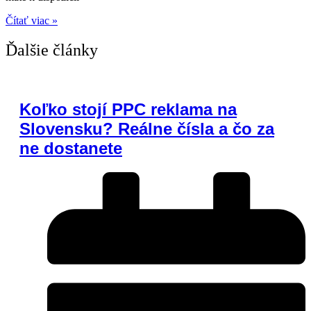
Čítať viac »
Ďalšie články
Koľko stojí PPC reklama na
Slovensku? Reálne čísla a čo za
ne dostanete