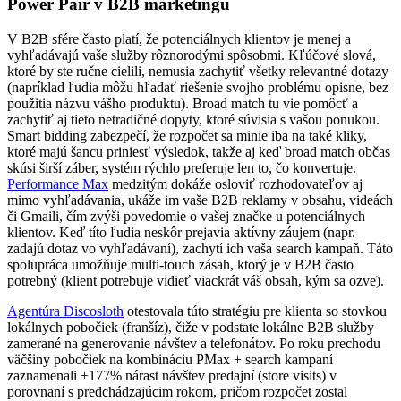
Power Pair v B2B marketingu
V B2B sfére často platí, že potenciálnych klientov je menej a
vyhľadávajú vaše služby rôznorodými spôsobmi. Kľúčové slová,
ktoré by ste ručne cielili, nemusia zachytiť všetky relevantné dotazy
(napríklad ľudia môžu hľadať riešenie svojho problému opisne, bez
použitia názvu vášho produktu). Broad match tu vie pomôcť a
zachytiť aj tieto netradičné dopyty, ktoré súvisia s vašou ponukou.
Smart bidding zabezpečí, že rozpočet sa minie iba na také kliky,
ktoré majú šancu priniesť výsledok, takže aj keď broad match občas
skúsi širší záber, systém rýchlo preferuje len to, čo konvertuje.
Performance Max
medzitým dokáže osloviť rozhodovateľov aj
mimo vyhľadávania, ukáže im vaše B2B reklamy v obsahu, videách
či Gmaili, čím zvýši povedomie o vašej značke u potenciálnych
klientov. Keď títo ľudia neskôr prejavia aktívny záujem (napr.
zadajú dotaz vo vyhľadávaní), zachytí ich vaša search kampaň. Táto
spolupráca umožňuje multi-touch zásah, ktorý je v B2B často
potrebný (klient potrebuje vidieť viackrát váš obsah, kým sa ozve).
Agentúra Discosloth
otestovala túto stratégiu pre klienta so stovkou
lokálnych pobočiek (franšíz), čiže v podstate lokálne B2B služby
zamerané na generovanie návštev a telefonátov. Po roku prechodu
väčšiny pobočiek na kombináciu PMax + search kampaní
zaznamenali +177% nárast návštev predajní (store visits) v
porovnaní s predchádzajúcim rokom, pričom rozpočet zostal