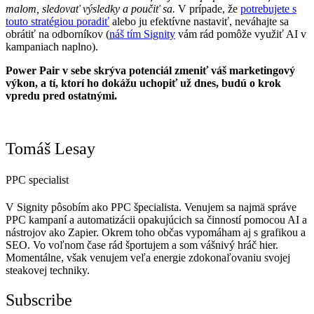
malom, sledovať výsledky a poučiť sa.
V prípade, že
potrebujete s
touto stratégiou poradiť
alebo ju efektívne nastaviť, neváhajte sa
obrátiť na odborníkov (
náš tím Signity
vám rád pomôže využiť AI v
kampaniach naplno).
Power Pair v sebe skrýva potenciál zmeniť váš marketingový
výkon, a tí, ktorí ho dokážu uchopiť už dnes, budú o krok
vpredu pred ostatnými.
Tomáš Lesay
PPC specialist
V Signity pôsobím ako PPC špecialista. Venujem sa najmä správe
PPC kampaní a automatizácii opakujúcich sa činností pomocou AI a
nástrojov ako Zapier. Okrem toho občas vypomáham aj s grafikou a
SEO. Vo voľnom čase rád športujem a som vášnivý hráč hier.
Momentálne, však venujem veľa energie zdokonaľovaniu svojej
steakovej techniky.
Subscribe