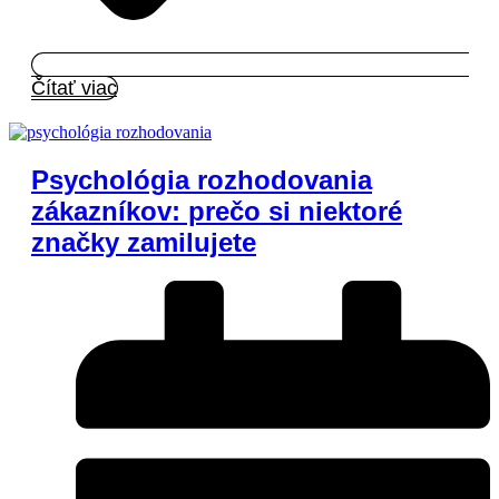
Čítať viac
Psychológia rozhodovania
zákazníkov: prečo si niektoré
značky zamilujete