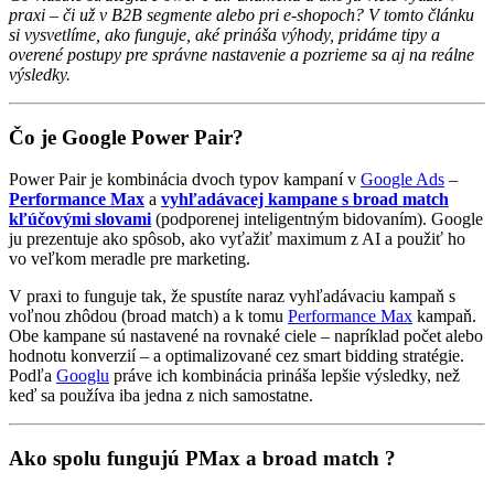
praxi – či už v B2B segmente alebo pri e-shopoch? V tomto článku
si vysvetlíme, ako funguje, aké prináša výhody, pridáme tipy a
overené postupy pre správne nastavenie a pozrieme sa aj na reálne
výsledky.
Čo je Google Power Pair?
Power Pair je kombinácia dvoch typov kampaní v
Google Ads
–
Performance Max
a
vyhľadávacej kampane s broad match
kľúčovými slovami
(podporenej inteligentným bidovaním). Google
ju prezentuje ako spôsob, ako vyťažiť maximum z AI a použiť ho
vo veľkom meradle pre marketing.
V praxi to funguje tak, že spustíte naraz vyhľadávaciu kampaň s
voľnou zhôdou (broad match) a k tomu
Performance Max
kampaň.
Obe kampane sú nastavené na rovnaké ciele – napríklad počet alebo
hodnotu konverzií – a optimalizované cez smart bidding stratégie.
Podľa
Googlu
práve ich kombinácia prináša lepšie výsledky, než
keď sa používa iba jedna z nich samostatne.
Ako spolu fungujú PMax a broad match ?