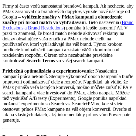
Firmy si často vedú samostatnú brandovú kampaň. Ak nechcete, aby
PMax zasahoval do brandových dopytov, využite nové nástroje od
Googlu –
vylúčenie značky v PMax kampani
a
obmedzenie
značky pri broad match vo vyhľadávaní
. Tieto nastavenia (
Brand
Exclusions a Brand Restrictions
) pomáhajú lepšie usmerniť AI. V
praxi to znamená, že broad match nebude aktivovať reklamy na
dotazy obsahujúce vašu značku a PMax nebude cieliť na
používateľov, ktorí vyhľadávajú iba váš brand. Týmto krokom
predídete kanibalizácii kampaní a získate väčšiu kontrolu nad
rozdelením rozpočtu. Okrem toho nezabudnite pravidelne
kontrolovať
Search Terms
vo vašej search kampani.
Priebežná optimalizácia a experimentovanie:
Nasadením
kampaní práca nekončí. Sledujte výkonnosť oboch kampaní a buďte
pripravení optimalizovať ciele a rozpočty. Napríklad, ak vidíte, že
PMax prináša veľa lacných konverzií, možno môžete znížiť tCPA v
search kampani a viac investovať do PMax, alebo naopak. Môžete
tiež vyskúšať A/B testy (Experiments), Google ponúka napríklad
možnosť experimentu so Search vs. Search+PMax, kde si viete
otestovať prínos PMax kampane na váš objem konverzií. Overíte si
tak na vlastných dátach, aký inkrementálny prínos vám Power pair
generuje.