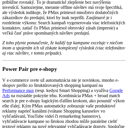
približne rovnaký. To je dramatické zlepšenie bez navýšenia
investícií. Samozrejme, meranie offline návštev má svoje špecifiká,
ale výsledok indikuje, že PMax priniesol množstvo dodatočných
zákazníkov do predajní, ktorí by inak neprišli. Zaujímavé je i
rozdelenie výkonu: Search kampaň vygenerovala viac telefonických
kontaktov, zatiaľ čo PMax priniesol obrovský zásah (impresie) a
veľkú časť práve spomínaných návštev predajní.
Z toho plynie ponaučenie, že každý typ kampane exceluje v niečom
inom a spojením ich sil získate komplexný výsledok (viac telefonátov
aj viac návštev, v tomto prípade).
Power Pair pre e-shopy
V e-commerce svete už automatizácia nie je novinkou, mnoho e-
shopov prešlo zo štruktúrovaných shopping kampaní na
Performance max
(resp. kedysi Smart Shopping) a využíva
Google
Ads
na rozsiahle pokrytie trhu. Kombinácia PMax + broad match
search je pre e-shopy logickým ďalším krokom, ako posunúť výkon
ešte ďalej. Kým PMax automaticky zobrazuje vaše produktové
reklamy naprieč kanálmi (vrátane Shopping karuselov vo
vyhľadávaní, YouTube videí či remarketing bannerov),
vyhľadávacie kampane so širokou zhodou môže paralelne cieliť
textové reklamy na nové relevantné vyhľadávacie dopyty. Spoločne