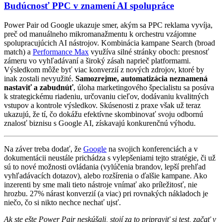
Budúcnosť PPC v znamení AI spolupráce
Power Pair od Google ukazuje smer, akým sa PPC reklama vyvíja,
preč od manuálneho mikromanažmentu k orchestru vzájomne
spolupracujúcich AI nástrojov. Kombinácia kampane Search (broad
match) a
Performance Max
využíva silné stránky oboch: presnosť
zámeru vo vyhľadávaní a široký zásah naprieč platformami.
Výsledkom môže byť viac konverzií z nových zdrojov, ktoré by
inak zostali nevyužité.
Samozrejme, automatizácia neznamená
nastaviť a zabudnúť
, úloha marketingového špecialistu sa posúva
k strategickému riadeniu, určovaniu cieľov, dodávaniu kvalitných
vstupov a kontrole výsledkov. Skúsenosti z praxe však už teraz
ukazujú, že tí, čo dokážu efektívne skombinovať svoju odbornú
znalosť biznisu s Google AI, získavajú konkurenčnú výhodu.
Na záver treba dodať, že
Google
na svojich konferenciách a v
dokumentácii neustále prichádza s vylepšeniami tejto stratégie, či už
sú to nové možnosti ovládania (vylúčenia brandov, lepší prehľad
vyhľadávacích dotazov), alebo rozšírenia o ďalšie kampane. Ako
inzerenti by sme mali tieto nástroje vnímať ako príležitosť, nie
hrozbu. 27% nárast konverzií (a viac) pri rovnakých nákladoch je
niečo, čo si nikto nechce nechať ujsť.
Ak ste ešte Power Pair neskúšali, stojí za to pripraviť si test, začať v