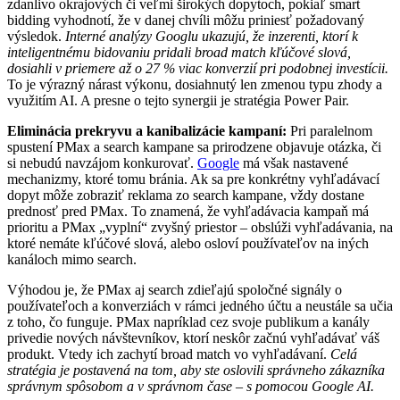
zdanlivo okrajových či veľmi širokých dopytoch, pokiaľ smart
bidding vyhodnotí, že v danej chvíli môžu priniesť požadovaný
výsledok.
Interné analýzy Googlu ukazujú, že inzerenti, ktorí k
inteligentnému bidovaniu pridali broad match kľúčové slová,
dosiahli v priemere až o 27 % viac konverzií pri podobnej investícii.
To je výrazný nárast výkonu, dosiahnutý len zmenou typu zhody a
využitím AI. A presne o tejto synergii je stratégia Power Pair.
Eliminácia prekryvu a kanibalizácie kampaní:
Pri paralelnom
spustení PMax a search kampane sa prirodzene objavuje otázka, či
si nebudú navzájom konkurovať.
Google
má však nastavené
mechanizmy, ktoré tomu bránia. Ak sa pre konkrétny vyhľadávací
dopyt môže zobraziť reklama zo search kampane, vždy dostane
prednosť pred PMax. To znamená, že vyhľadávacia kampaň má
prioritu a PMax „vyplní“ zvyšný priestor – obslúži vyhľadávania, na
ktoré nemáte kľúčové slová, alebo osloví používateľov na iných
kanáloch mimo search.
Výhodou je, že PMax aj search zdieľajú spoločné signály o
používateľoch a konverziách v rámci jedného účtu a neustále sa učia
z toho, čo funguje. PMax napríklad cez svoje publikum a kanály
privedie nových návštevníkov, ktorí neskôr začnú vyhľadávať váš
produkt. Vtedy ich zachytí broad match vo vyhľadávaní.
Celá
stratégia je postavená na tom, aby ste oslovili správneho zákazníka
správnym spôsobom a v správnom čase – s pomocou Google AI.