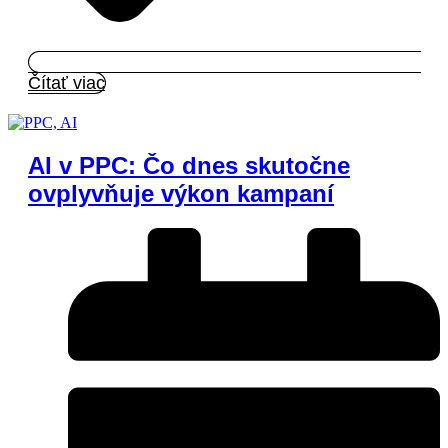
Čítať viac
AI v PPC: Čo dnes skutočne
ovplyvňuje výkon kampaní