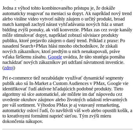
Jedna z výhod tohto kombinovaného prístupu je, že dokáže
automaticky reagovať na meniaci sa dopyt. Ak napríklad nový trend
alebo virálne video vytvorí náhly záujem o určitý produkt, broad
match kampaň zachytí nárast vyhľadávania nových fráz a smart
bidding zvýši ponuky, ak vidí konverzie. PMax zas cez svoje kanály
môže stimulovať dopyt, napríklad zobrazí súvisiace produkty
publiku, ktoré prejavilo záujem o daný trend. Príklad z praxe: Po
nasadení Search+PMax hlási mnoho obchodníkov, že získali
nových zákazníkov, ktorí predtým u nich nenakupovali, práve
vďaka širšiemu zásahu.
Google
uvádza, že táto stratégia pomáha
nachádzať nových zákazníkov pri udržaní návratnosti investície.
(
zdroj
)
Pri e-commerce tiež nezabúdajte využívať dynamické segmenty
publík ako sú In-Market a Custom Audiences v PMax, Google vie
identifikovať ľudí aktívne hľadajúcich podobné produkty. Tieto
algoritmy sú síce automatické, ale môžete im dať nápovedu cez
uvedenie okruhov záujmov alebo životných udalostí relevantných
pre váš sortiment. Výhodou PMax je aj vstavaný remarketing,
automaticky osloví ľudí, čo navštívili váš web alebo opustili košík, a
to kreatívnymi formátmi naprieč sieťou. Tým zvýši mieru
dokončenia nákupov.