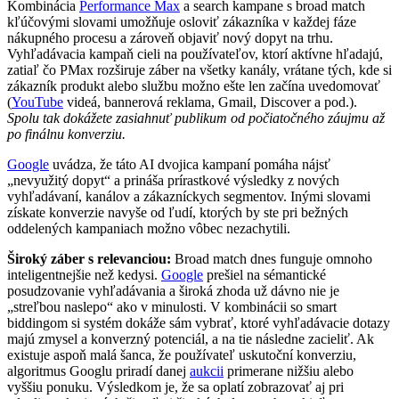
Kombinácia
Performance Max
a search kampane s broad match
kľúčovými slovami umožňuje osloviť zákazníka v každej fáze
nákupného procesu a zároveň objaviť nový dopyt na trhu.
Vyhľadávacia kampaň cieli na používateľov, ktorí aktívne hľadajú,
zatiaľ čo PMax rozširuje záber na všetky kanály, vrátane tých, kde si
zákazník produkt alebo službu možno ešte len začína uvedomovať
(
YouTube
videá, bannerová reklama, Gmail, Discover a pod.).
Spolu tak dokážete zasiahnuť publikum od počiatočného záujmu až
po finálnu konverziu.
Google
uvádza, že táto AI dvojica kampaní pomáha nájsť
„nevyužitý dopyt“ a prináša prírastkové výsledky z nových
vyhľadávaní, kanálov a zákazníckych segmentov. Inými slovami
získate konverzie navyše od ľudí, ktorých by ste pri bežných
oddelených kampaniach možno vôbec nezachytili.
Široký záber s relevanciou:
Broad match dnes funguje omnoho
inteligentnejšie než kedysi.
Google
prešiel na sémantické
posudzovanie vyhľadávania a široká zhoda už dávno nie je
„streľbou naslepo“ ako v minulosti. V kombinácii so smart
biddingom si systém dokáže sám vybrať, ktoré vyhľadávacie dotazy
majú zmysel a konverzný potenciál, a na tie následne zacieliť. Ak
existuje aspoň malá šanca, že používateľ uskutoční konverziu,
algoritmus Googlu priradí danej
aukcii
primerane nižšiu alebo
vyššiu ponuku. Výsledkom je, že sa oplatí zobrazovať aj pri