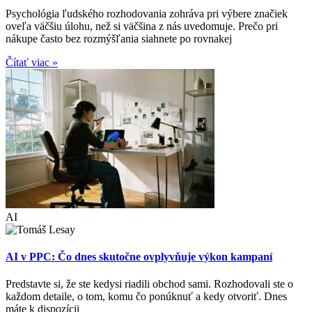
Psychológia ľudského rozhodovania zohráva pri výbere značiek
oveľa väčšiu úlohu, než si väčšina z nás uvedomuje. Prečo pri
nákupe často bez rozmýšľania siahnete po rovnakej
Čítať viac »
AI
AI v PPC: Čo dnes skutočne ovplyvňuje výkon kampaní
Predstavte si, že ste kedysi riadili obchod sami. Rozhodovali ste o
každom detaile, o tom, komu čo ponúknuť a kedy otvoriť. Dnes
máte k dispozícii