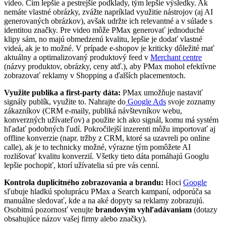
video. Čím lepšie a pestrejšie podklady, tým lepšie výsledky. Ak
nemáte vlastné obrázky, zvážte napríklad využitie nástrojov (aj AI
generovaných obrázkov), avšak udržte ich relevantné a v súlade s
identitou značky. Pre video môže PMax generovať jednoduché
klipy sám, no majú obmedzenú kvalitu, lepšie je dodať vlastné
videá, ak je to možné. V prípade e-shopov je kriticky dôležité mať
aktuálny a optimalizovaný produktový feed v
Merchant centre
(názvy produktov, obrázky, ceny atď.), aby PMax mohol efektívne
zobrazovať reklamy v Shopping a ďalších placementoch.
Využite publika a first-party dáta:
PMax umožňuje nastaviť
signály publík, využite to. Nahrajte do
Google Ads
svoje zoznamy
zákazníkov (CRM e-maily, publiká návštevníkov webu,
konverzných užívateľov) a použite ich ako signál, komu má systém
hľadať podobných ľudí. Pokročilejší inzerenti môžu importovať aj
offline konverzie (napr. tržby z CRM, ktoré sa uzavreli po online
calle), ak je to technicky možné, výrazne tým pomôžete AI
rozlišovať kvalitu konverzií. Všetky tieto dáta pomáhajú Googlu
lepšie pochopiť, ktorí užívatelia sú pre vás cenní.
Kontrola duplicitného zobrazovania a brandu:
Hoci
Google
sľubuje hladkú spoluprácu PMax a Search kampaní, odporúča sa
manuálne sledovať, kde a na aké dopyty sa reklamy zobrazujú.
Osobitnú pozornosť venujte
brandovým vyhľadávaniam
(dotazy
obsahujúce názov vašej firmy alebo značky).