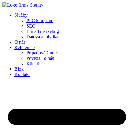
Preskočiť
na
Služby
obsah
PPC kampane
SEO
E-mail marketing
Dátová analytika
O nás
Referencie
Prípadové štúdie
Povedali o nás
Klienti
Blog
Kontakt