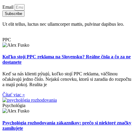
Email
Subscribe
Ut elit tellus, luctus nec ullamcorper mattis, pulvinar dapibus leo.
PPC
Koľko stojí PPC reklama na Slovensku? Reálne čísla a čo za ne
dostanete
Keď sa nás klienti pýtajú, koľko stojí PPC reklama, väčšinou
očakávajú jedno číslo. Nejakú cenovku, ktorú si zaradia do rozpočtu
a majú pokoj. Realita je
Čítať viac »
Psychológia
Psychológia rozhodovania zákazníkov: prečo si niektoré značky
zamilujete