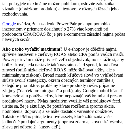
tak pokryjete maximálne možné publikum, oslovíte zákazníka
vizuálne (obrázkom produktu) aj textovo, v rôznych fázach jeho
rozhodovania.
Google
uvádza, že nasadenie Power Pair prístupu pomohlo
inzerentom v priemere dosiahnuť o 27% viac konverzií pri
podobnom CPA/ROAS čo je pre e-commerce zásadné najmä počas
hlavných sezón.
Ako z toho vyťažiť maximum?
U e-shopov je dôležité najmä
správne nastavenie cieľovej ROAS alebo CPA podľa vašich marží.
Power pair vám môže priviesť veľa objednávok, no ustrážte si, aby
boli ziskové, teda nastavte takú návratnosť ad spend, ktorá dáva
zmysel (príliš nízka cieľová ROAS môže škálovať tržby, ale s
minimálnym ziskom). Broad match kľúčové slová vo vyhľadávaní
skúste zvoliť strategicky, okrem obecných termínov zahrňte aj
kategórie produktov, problémy ktoré produkty riešia, prípadne
záujmy (“darček pre fotografa” a pod.), aby Google mohol hľadať
konverzie aj u používateľov, ktorí nepoznajú váš brand ani presný
produktový názov. PMax medzitým využije váš produktový feed,
uistite sa, že je aktuálny, že používate rozšírenia (promo akcie,
hodnotenia, dopravu) a že máte dostatok variantov obrázkov.
Takisto v PMax pridajte textové assety, ktoré zdôraznia vaše
jedinečné predajné argumenty (doprava zdarma, slovenská výroba,
zľava pri odbere 2+ kusov atď.).