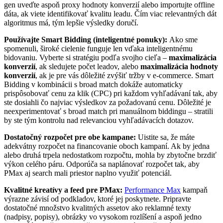
gen uveďte aspoň proxy hodnoty konverzií alebo importujte offline
dáta, ak viete identifikovať kvalitu leadu. Čím viac relevantných dát
algoritmus má, tým lepšie výsledky doručí.
Používajte Smart Bidding (inteligentné ponuky):
Ako sme
spomenuli, široké cielenie funguje len vďaka inteligentnému
bidovaniu. Vyberte si stratégiu podľa svojho cieľa –
maximalizácia
konverzií
, ak sledujete počet leadov, alebo
maximalizácia hodnoty
konverzií
, ak je pre vás dôležité zvýšiť tržby v e-commerce. Smart
Bidding v kombinácii s broad match dokáže automaticky
prispôsobovať cenu za klik (CPC) pri každom vyhľadávaní tak, aby
ste dosiahli čo najviac výsledkov za požadovanú cenu. Dôležité je
neexperimentovať s broad match pri manuálnom biddingu – stratili
by ste tým kontrolu nad relevanciou vyhľadávacích dotazov.
Dostatočný rozpočet pre obe kampane:
Uistite sa, že máte
adekvátny rozpočet na financovanie oboch kampaní. Ak by jedna
alebo druhá trpela nedostatkom rozpočtu, mohla by zbytočne brzdiť
výkon celého páru. Odporúča sa naplánovať rozpočet tak, aby
PMax aj search mali priestor naplno využiť potenciál.
Kvalitné kreatívy a feed pre PMax:
Performance Max
kampaň
výrazne závisí od podkladov, ktoré jej poskytnete. Pripravte
dostatočné množstvo kvalitných assetov ako reklamné texty
(nadpisy, popisy), obrázky vo vysokom rozlíšení a aspoň jedno